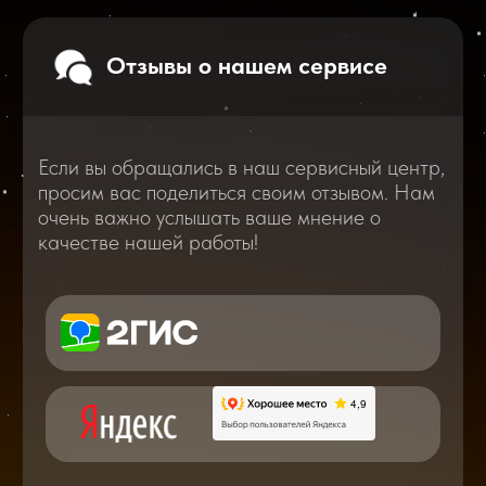
очень важно услышать ваше мнение о
качестве нашей работы!
Перейти
2025
2026
Смотреть все отзывы
В нашем блоге статей мы расскажем
Вам о самом важном, полезном и новом
в мире смартфонов и не только
Консультация с мастером