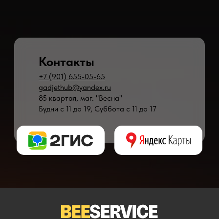
Контакты
+7 (901) 655-05-65
gadjethub@yandex.ru
85 квартал, маг. "Весна"
Будни с 11 до 19, Суббота с 11 до 17
* - время ремонта может меняться в зависимости от модели устройства и сложн
** - окончательная цена на ремонт может быть названа после полной диагности