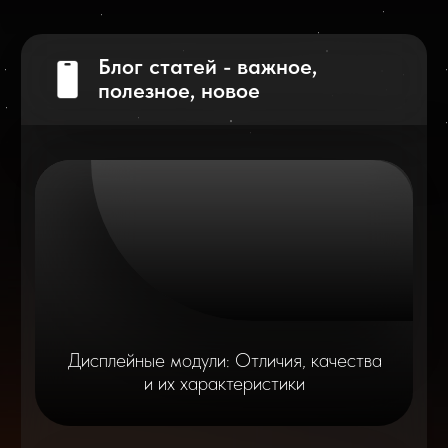
Что делать после замены аккумулятора
на смартфоне?
Разблокировка iPhone
после мошенников
Показать больше