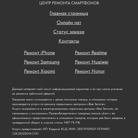
ЦЕНТР РЕМОНТА СМАРТФОНОВ
Главная страница
Онлайн чат
Статус заказа
Контакты
Ремонт iPhone
Ремонт Realme
Ремонт Samsung
Ремонт Huaiwei
Ремонт Xiaomi
Ремонт Honor
Данный интернет-сайт носит информационный характер и ни при каких условиях
не является публичной офертой.
Товарные знаки используется с целью описания товара, в отношении которых
производятся услуги по ремонту сервисными центрами «Bee Service».
Услуги оказываются в неавторизованных сервисных центрах «Bee Service», не
связанными с компаниями Правообладателями товарных знаков и/или с ее
официальными представителями в отношении товаров, которые уже были введены в
гражданский оборот в смысле статьи 1487 ГК РФ
Услуги предоставляет: ИП: Кадулин Ю.Д. ИНН: 380119109501 ОГРНИП:
324385000143393