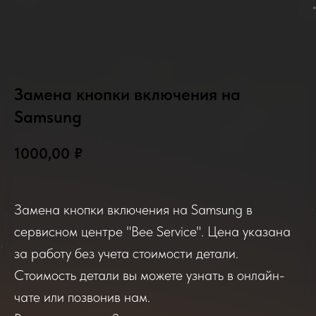
Замена кнопки включения на
Samsung
2025-2026
1000,00
₽
Замена кнопки включения на Samsung в
Отзывы о нашем сервисе
сервисном центре "Bee Service". Цена указана
за работу без учета стоимости детали.
Если вы обращались в наш сервисный центр,
Стоимость детали вы можете узнать в онлайн-
просим вас поделиться своим отзывом. Нам
очень важно услышать ваше мнение о
чате или позвонив нам.
качестве нашей работы!