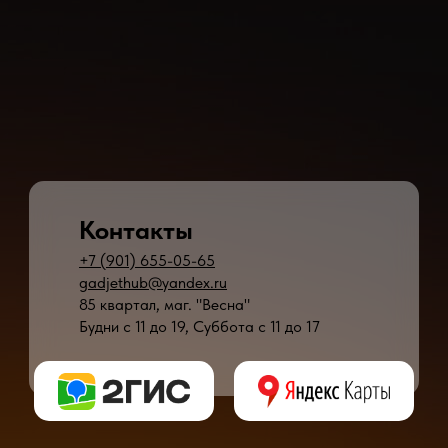
Контакты
+7 (901) 655-05-65
gadjethub@yandex.ru
85 квартал, маг. "Весна"
Будни с 11 до 19, Суббота с 11 до 17
* - время ремонта может меняться в зависимости от модели устройства и сложн
** - окончательная цена на ремонт может быть названа после полной диагности