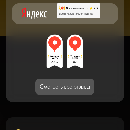
Блог статей - важное,
полезное, новое
Дисплейные модули: Отличия, качества
и их характеристики