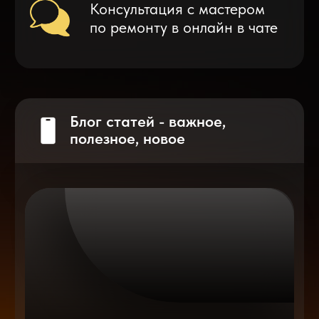
Что делать после замены аккумулятора
на смартфоне?
Разблокировка iPhone
после мошенников
Показать больше