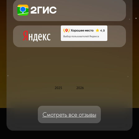
по ремонту в онлайн в чате
Блог статей - важное,
полезное, новое
Дисплейные модули: Отличия, качества
и их характеристики