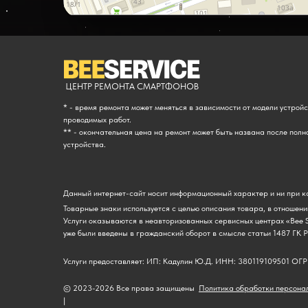
ЦЕНТР РЕМОНТА СМАРТФОНОВ
* - время ремонта может меняться в зависимости от модели устрой
проводимых работ.
** - окончательная цена на ремонт может быть названа после полн
устройства.
Данный интернет-сайт носит информационный характер и ни при ка
Товарные знаки используется с целью описания товара, в отношени
Услуги оказываются в неавторизованных сервисных центрах «Bee S
уже были введены в гражданский оборот в смысле статьи 1487 ГК 
Услуги предоставляет: ИП: Кадулин Ю.Д. ИНН: 380119109501 О
© 2023-2026 Все права защищены
Политика обработки персона
|