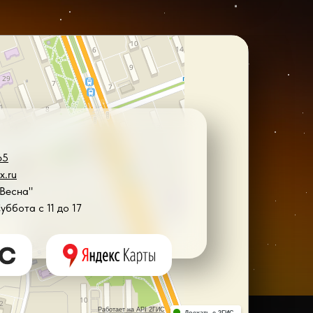
65
x.ru
"Весна"
Суббота с 11 до 17