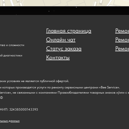
Главная страница
Ремон
Онлайн чат
Ремо
ства и сложности
Статус заказа
Ремон
ой диагностики
Контакты
ких условиях не является публичной офертой.
и которых производятся услуги по ремонту сервисными центрами «Bee Service».
ervice», не связанными с компаниями Правообладателями товарных знаков и/или с 
РФ
ГРНИП: 324385000143393
льных данных