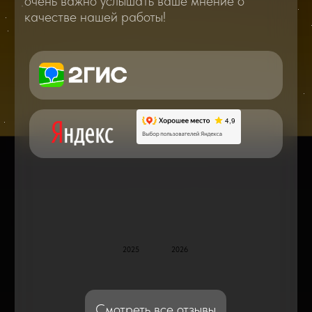
Вам о самом важном, полезном и новом
в мире смартфонов и не только
Консультация с мастером
по ремонту в онлайн в чате
Блог статей - важное,
полезное, новое
Дисплейные модули: Отличия, качества
и их характеристики