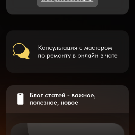
Что делать после замены аккумулятора
на смартфоне?
Разблокировка iPhone
после мошенников
Показать больше