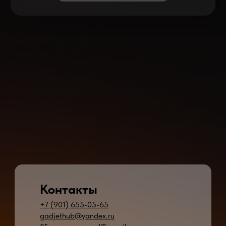
Контакты
+7 (901) 655-05-65
gadjethub@yandex.ru