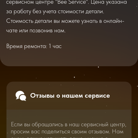
сервисном центре "Bee Service". Цена указана
Если вы обращались в наш сервисный центр,
за работу без учета стоимости детали.
просим вас поделиться своим отзывом. Нам
Стоимость детали вы можете узнать в онлайн-
очень важно услышать ваше мнение о
качестве нашей работы!
чате или позвонив нам.
Время ремонта: 1 час
Перейти
2025
2026
Смотреть все отзывы
В нашем блоге статей мы расскажем