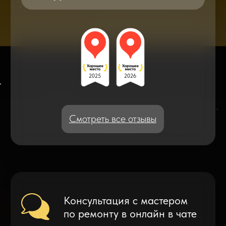
Блог статей - важное,
полезное, новое
Дисплейные модули: Отличия, качества
и их характеристики
Что делать после замены аккумулятора