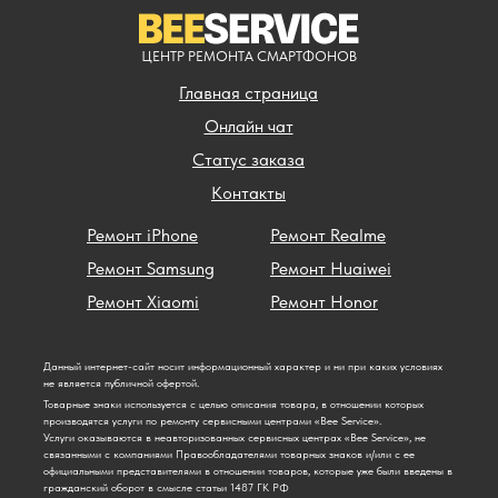
ЦЕНТР РЕМОНТА СМАРТФОНОВ
Главная страница
Онлайн чат
Статус заказа
Контакты
Ремонт iPhone
Ремонт Realme
Ремонт Samsung
Ремонт Huaiwei
Ремонт Xiaomi
Ремонт Honor
Данный интернет-сайт носит информационный характер и ни при каких условиях
не является публичной офертой.
Товарные знаки используется с целью описания товара, в отношении которых
производятся услуги по ремонту сервисными центрами «Bee Service».
Услуги оказываются в неавторизованных сервисных центрах «Bee Service», не
связанными с компаниями Правообладателями товарных знаков и/или с ее
официальными представителями в отношении товаров, которые уже были введены в
гражданский оборот в смысле статьи 1487 ГК РФ