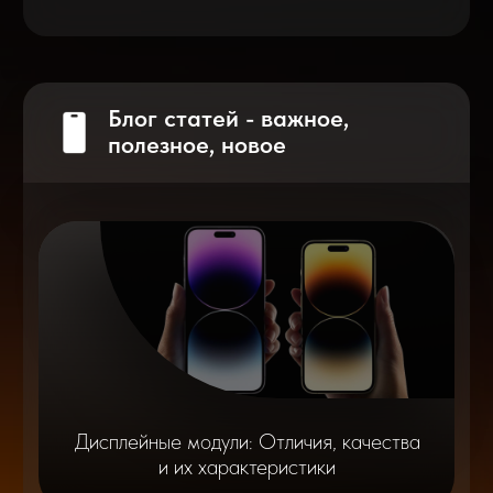
на смартфоне?
Разблокировка iPhone
после мошенников
Показать больше