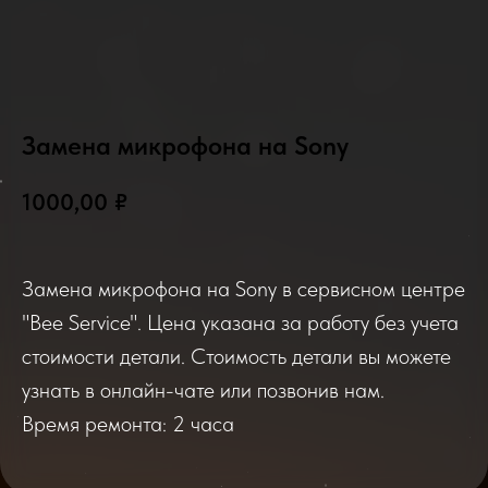
Замена микрофона на Sony
2025-2026
1000,00
₽
Замена микрофона на Sony в сервисном центре
Отзывы о нашем сервисе
"Bee Service". Цена указана за работу без учета
стоимости детали. Стоимость детали вы можете
Если вы обращались в наш сервисный центр,
просим вас поделиться своим отзывом. Нам
узнать в онлайн-чате или позвонив нам.
очень важно услышать ваше мнение о
качестве нашей работы!
Время ремонта: 2 часа