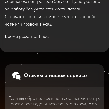
сервисном центре "Bee Service". Цена указана
Если вы обращались в наш сервисный центр,
за работу без учета стоимости детали.
просим вас поделиться своим отзывом. Нам
Стоимость детали вы можете узнать в онлайн-
очень важно услышать ваше мнение о
качестве нашей работы!
чате или позвонив нам.
Время ремонта: 1 час
Перейти
2025
2026
Смотреть все отзывы
В нашем блоге статей мы расскажем