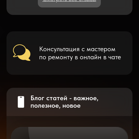
Что делать после замены аккумулятора
на смартфоне?
Разблокировка iPhone
после мошенников
Показать больше