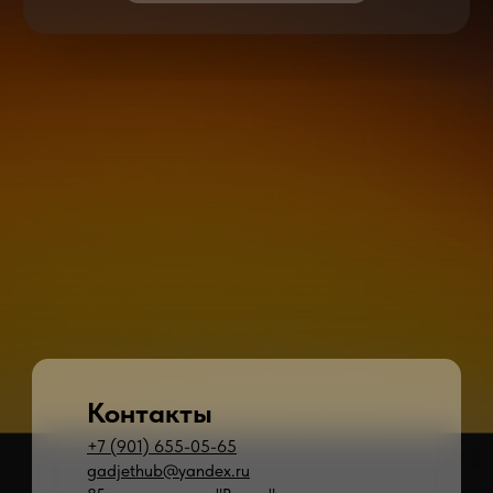
Контакты
+7 (901) 655-05-65
gadjethub@yandex.ru