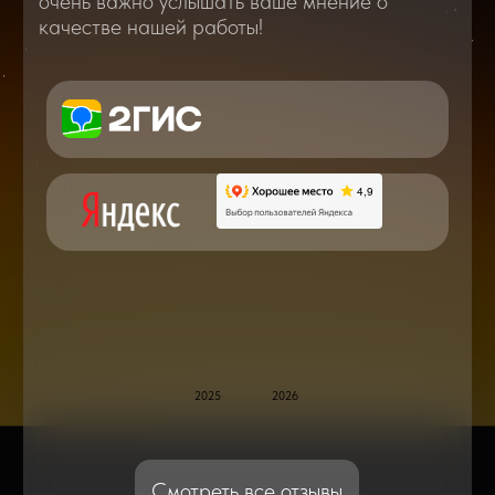
Вам о самом важном, полезном и новом
в мире смартфонов и не только
Консультация с мастером
по ремонту в онлайн в чате
Блог статей - важное,
полезное, новое
Дисплейные модули: Отличия, качества
и их характеристики