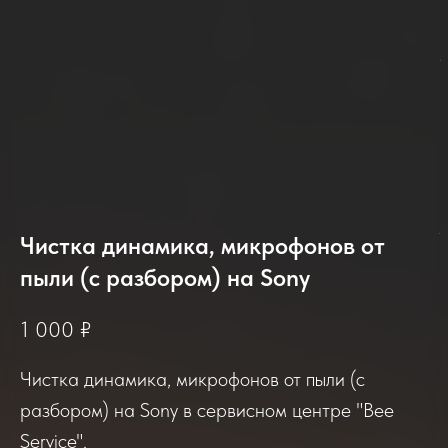
2025-2026
Чистка динамика, микрофонов от
пыли (с разбором) на Sony
1 000
₽
Отзывы о нашем сервисе
Чистка динамика, микрофонов от пыли (с
Если вы обращались в наш сервисный центр,
разбором) на Sony в сервисном центре "Bee
просим вас поделиться своим отзывом. Нам
Service".
очень важно услышать ваше мнение о