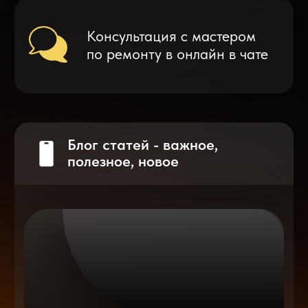
Что делать после замены аккумулятора
на смартфоне?
Разблокировка iPhone
после мошенников
Показать больше