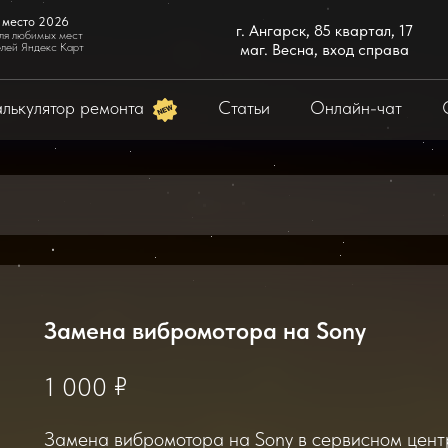
 место 2026
г. Ангарск, 85 квартал, 17
ля любимых мест
елей Яндекс Карт
маг. Весна, вход справа
лькулятор ремонта
Статьи
Онлайн-чат
Замена вибромотора на Sony
₽
1 000
Замена вибромотора на Sony в сервисном центр