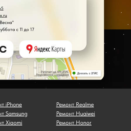
65
x.ru
"Весна"
Суббота с 11 до 17
т iPhone
Ремонт Realme
нт Samsung
Ремонт Huaiwei
т Xiaomi
Ремонт Honor