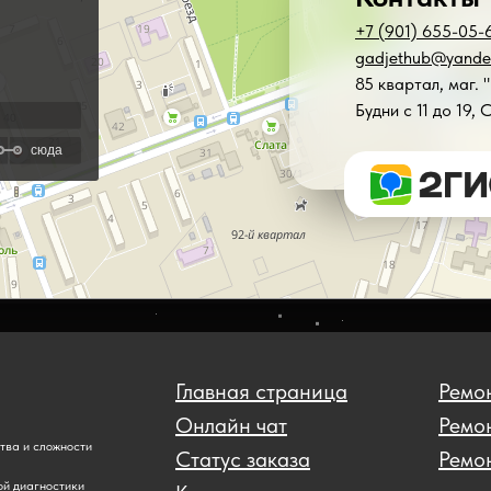
+7 (901) 655-05-
gadjethub@yande
85 квартал, маг. 
Будни с 11 до 19, 
Главная страница
Ремон
Онлайн чат
Ремо
ства и сложности
Статус заказа
Ремон
ой диагностики