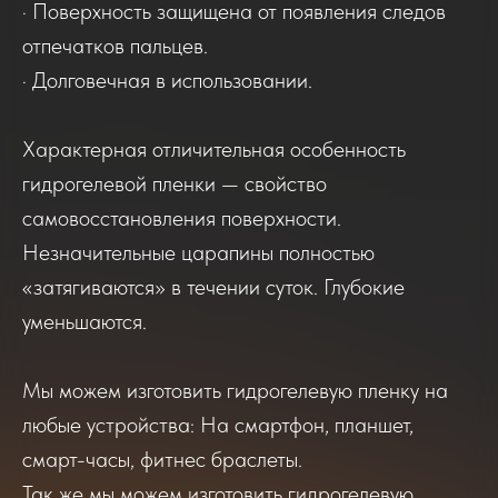
· Поверхность защищена от появления следов
2025-2026
отпечатков пальцев.
· Долговечная в использовании.
Отзывы о нашем сервисе
Характерная отличительная особенность
гидрогелевой пленки — свойство
самовосстановления поверхности.
Если вы обращались в наш сервисный центр,
просим вас поделиться своим отзывом. Нам
Незначительные царапины полностью
очень важно услышать ваше мнение о
качестве нашей работы!
«затягиваются» в течении суток. Глубокие
уменьшаются.
Мы можем изготовить гидрогелевую пленку на
любые устройства: На смартфон, планшет,
смарт-часы, фитнес браслеты.
Так же мы можем изготовить гидрогелевую