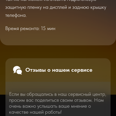
защитную пленку на дисплей и заднюю крышку
Перейти
2025
2026
телефона.
Смотреть все отзывы
Время ремонта: 15 мин
В нашем блоге статей мы расскажем
Вам о самом важном, полезном и новом
в мире смартфонов и не только
Консультация с мастером
по ремонту в онлайн в чате
Блог статей - важное,
полезное, новое