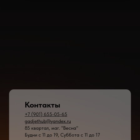
Контакты
+7 (901) 655-05-65
gadjethub@yandex.ru
85 квартал, маг. "Весна"
Будни с 11 до 19, Суббота с 11 до 17
* - время ремонта может меняться в зависимости от модели устройства и сложн