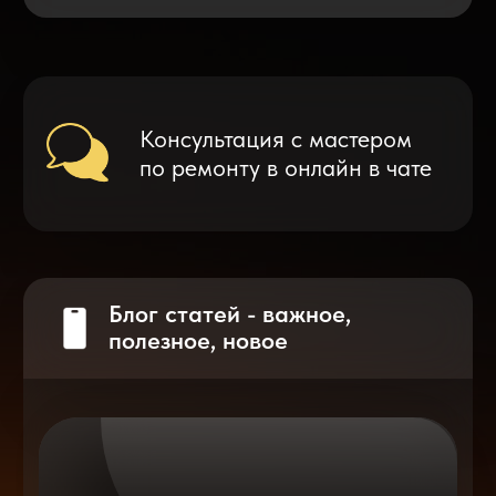
Что делать после замены аккумулятора
на смартфоне?
Разблокировка iPhone
после мошенников
Показать больше