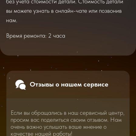
без учета стоимости детали. Стоимость детали
Если вы обращались в наш сервисный центр,
просим вас поделиться своим отзывом. Нам
вы можете узнать в онлайн-чате или позвонив
очень важно услышать ваше мнение о
качестве нашей работы!
нам.
Время ремонта: 2 часа
Перейти
2025
2026
Смотреть все отзывы
В нашем блоге статей мы расскажем
Вам о самом важном, полезном и новом