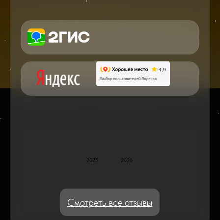
в мире смартфонов и не только
Консультация с мастером
по ремонту в онлайн в чате
Блог статей - важное,
полезное, новое
Дисплейные модули: Отличия, качества
и их характеристики