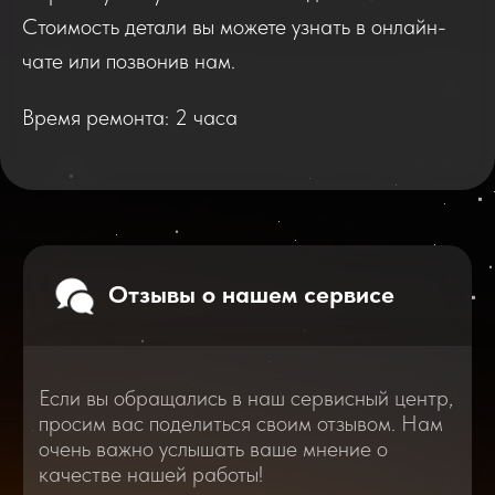
Если вы обращались в наш сервисный центр,
просим вас поделиться своим отзывом. Нам
Стоимость детали вы можете узнать в онлайн-
очень важно услышать ваше мнение о
качестве нашей работы!
чате или позвонив нам.
Время ремонта: 2 часа
Перейти
2025
2026
Смотреть все отзывы
В нашем блоге статей мы расскажем
Вам о самом важном, полезном и новом