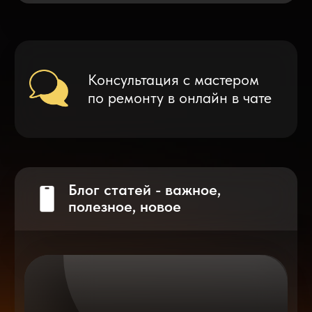
Что делать после замены аккумулятора
на смартфоне?
Разблокировка iPhone
после мошенников
Показать больше