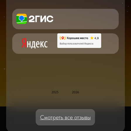
в мире смартфонов и не только
Консультация с мастером
по ремонту в онлайн в чате
Блог статей - важное,
полезное, новое
Дисплейные модули: Отличия, качества
и их характеристики