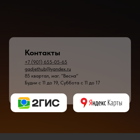
Контакты
+7 (901) 655-05-65
gadjethub@yandex.ru
85 квартал, маг. "Весна"
Будни с 11 до 19, Суббота с 11 до 17
* - время ремонта может меняться в зависимости от модели устройства и сложн
** - окончательная цена на ремонт может быть названа после полной диагности