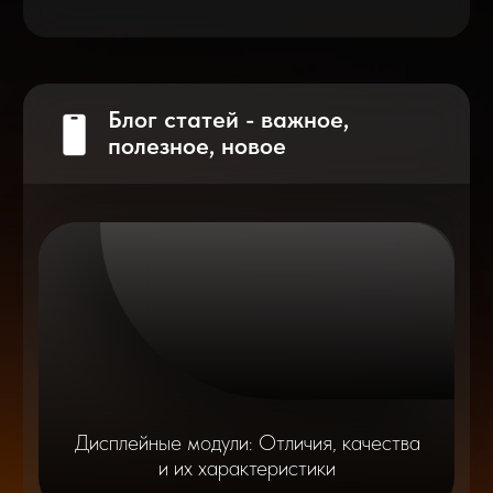
на смартфоне?
Разблокировка iPhone
после мошенников
Показать больше