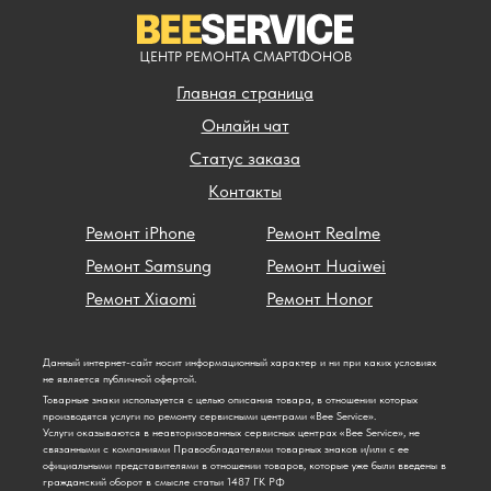
ЦЕНТР РЕМОНТА СМАРТФОНОВ
Главная страница
Онлайн чат
Статус заказа
Контакты
Ремонт iPhone
Ремонт Realme
Ремонт Samsung
Ремонт Huaiwei
Ремонт Xiaomi
Ремонт Honor
Данный интернет-сайт носит информационный характер и ни при каких условиях
не является публичной офертой.
Товарные знаки используется с целью описания товара, в отношении которых
производятся услуги по ремонту сервисными центрами «Bee Service».
Услуги оказываются в неавторизованных сервисных центрах «Bee Service», не
связанными с компаниями Правообладателями товарных знаков и/или с ее
официальными представителями в отношении товаров, которые уже были введены в
гражданский оборот в смысле статьи 1487 ГК РФ