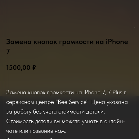
Замена кнопок громкости на iPhone
7
2025-2026
1500,00
₽
Замена кнопок громкости на iPhone 7, 7 Plus в
Отзывы о нашем сервисе
сервисном центре "Bee Service". Цена указана
за работу без учета стоимости детали.
Если вы обращались в наш сервисный центр,
Стоимость детали вы можете узнать в онлайн-
просим вас поделиться своим отзывом. Нам
очень важно услышать ваше мнение о
чате или позвонив нам.
качестве нашей работы!